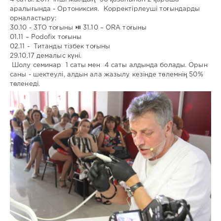
аралығында - Ортониксия. Корректірлеуші тоғындарды
орналастыру:
30.10 - 3ТО тоғыны ⏯ 31.10 – ORA тоғыны
01.11 – Podofix тоғыны
02.11 - Титанды тізбек тоғыны
29.10.17 демалыс күні.
Шолу семинар 1 саты мен 4 саты алдында болады. Орын
саны - шектеулі, алдын ала жазылу кезінде төлемнің 50%
төленеді.