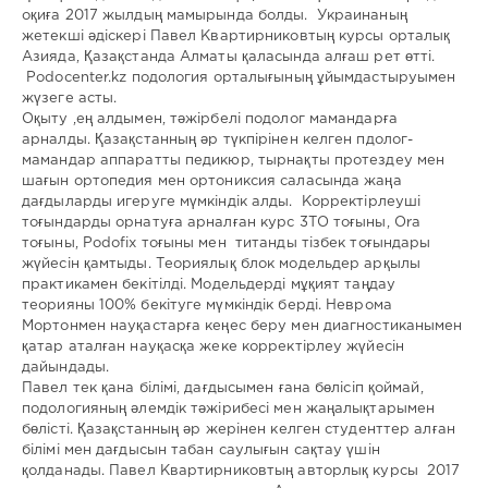
оқиға 2017 жылдың мамырында болды. Украинаның
жетекші әдіскері Павел Квартирниковтың курсы орталық
Азияда, Қазақстанда Алматы қаласында алғаш рет өтті.
Podocenter.kz подология орталығының ұйымдастыруымен
жүзеге асты.
Оқыту ,ең алдымен, тәжірбелі подолог мамандарға
арналды. Қазақстанның әр түкпірінен келген пдолог-
мамандар аппаратты педикюр, тырнақты протездеу мен
шағын ортопедия мен ортониксия саласында жаңа
дағдыларды игеруге мүмкіндік алды. Корректірлеуші
тоғындарды орнатуға арналған курс 3ТО тоғыны, Ora
тоғыны, Podofix тоғыны мен титанды тізбек тоғындары
жүйесін қамтыды. Теориялық блок модельдер арқылы
практикамен бекітілді. Модельдерді мұқият таңдау
теорияны 100% бекітуге мүмкіндік берді. Неврома
Мортонмен науқастарға кеңес беру мен диагностиканымен
қатар аталған науқасқа жеке корректірлеу жүйесін
дайындады.
Павел тек қана білімі, дағдысымен ғана бөлісіп қоймай,
подологияның әлемдік тәжірибесі мен жаңалықтарымен
бөлісті. Қазақстанның әр жерінен келген студенттер алған
білімі мен дағдысын табан саулығын сақтау үшін
қолданады. Павел Квартирниковтың авторлық курсы 2017