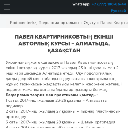
whatsapp:
+7 (777) 180-66-44
Русский
Podocenter.kz, Подология орталығы
»
Оқыту
»
Павел Кварти
ПАВЕЛ КВАРТИРНИКОВТЫҢ ЕКІНШІ
АВТОРЛЫҚ КУРСЫ – АЛМАТЫДА,
ҚАЗАҚСТАН
Украинаның жетекші әдіскері Павел Квартирниковтың
екінші авторлық курсы 2017 жылдың 23-інші қазаны мен 2-
інші қарашасында Алматыда өтеді. Оқу подологиялық
дағды деңгейі мен табанды өңдеу сапасын жоғарылатып,
жұмыс техникасын жақсартқысы келетін жас және жетекші
подолог-мамандарына пайдалы әрі қызықты болмақ.
Бағдарлама теория мен практиканы қамтиды:
1 саты: 2017-інші жылдың 23-26 қазаны - Аппаратты
педикюр
2 саты: 2017-інші жылдың 27 қазаны – Тырнақ пластинасын
протездеу
3 саты: 2017-інші жылдың 28 қазаны - Шағын ортопедия
4 саты: 2017-інші жылдың 30 қазанынан 2 қараша