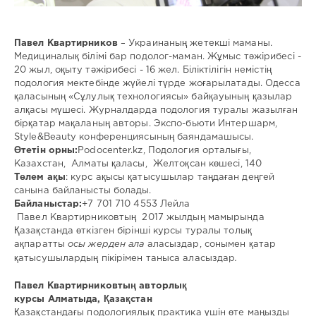
Павел Квартирников
– Украинаның жетекші маманы.
Медициналық білімі бар подолог-маман. Жұмыс тәжірибесі -
20 жыл, оқыту тәжірибесі - 16 жел. Біліктілігін немістің
подология мектебінде жүйелі түрде жоғарылатады. Одесса
қаласының «Сұлулық технологиясы» байқауының қазылар
алқасы мүшесі. Журналдарда подология туралы жазылған
бірқатар мақаланың авторы. Экспо-бьюти Интершарм,
Style&Beauty конференциясының баяндамашысы.
Өтетін орны:
Podocenter.kz, Подология орталығы,
Казахстан, Алматы қаласы, Желтоқсан көшесі, 140
Төлем ақы
: курс ақысы қатысушылар таңдаған деңгей
санына байланысты болады.
Байланыстар
:
+7 701 710 4553 Лейла
Павел Квартирниковтың 2017 жылдың мамырында
Қазақстанда өткізген бірінші курсы туралы толық
ақпаратты
осы жерден ала
аласыздар, сонымен қатар
қатысушылардың пікірімен таныса аласыздар
.
Пав
ел
Квартирников
тың авторлық
курсы
Алматы
да
,
Қ
аза
қ
стан
Қазақстандағы подологиялық практика үшін өте маңызды