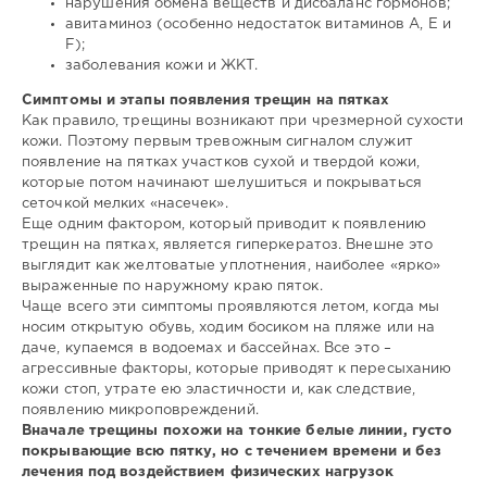
нарушения обмена веществ и дисбаланс гормонов;
авитаминоз (особенно недостаток витаминов А, Е и
F);
заболевания кожи и ЖКТ.
Симптомы и этапы появления трещин на пятках
Как правило, трещины возникают при чрезмерной сухости
кожи. Поэтому первым тревожным сигналом служит
появление на пятках участков сухой и твердой кожи,
которые потом начинают шелушиться и покрываться
сеточкой мелких «насечек».
Еще одним фактором, который приводит к появлению
трещин на пятках, является гиперкератоз. Внешне это
выглядит как желтоватые уплотнения, наиболее «ярко»
выраженные по наружному краю пяток.
Чаще всего эти симптомы проявляются летом, когда мы
носим открытую обувь, ходим босиком на пляже или на
даче, купаемся в водоемах и бассейнах. Все это –
агрессивные факторы, которые приводят к пересыханию
кожи стоп, утрате ею эластичности и, как следствие,
появлению микроповреждений.
Вначале трещины похожи на тонкие белые линии, густо
покрывающие всю пятку, но с течением времени и без
лечения под воздействием физических нагрузок