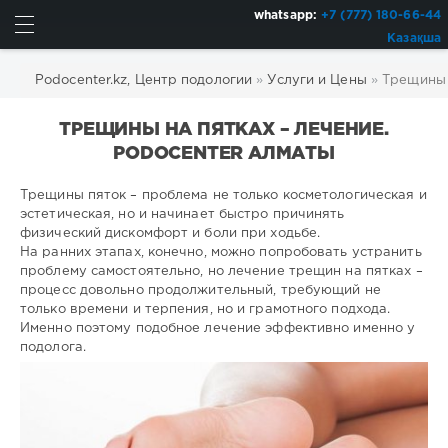
whatsapp:
+7 (777) 180-66-44
Казақша
Podocenter.kz, Центр подологии
»
Услуги и Цены
»
Трещины 
ТРЕЩИНЫ НА ПЯТКАХ – ЛЕЧЕНИЕ.
PODOCENTER АЛМАТЫ
Трещины пяток – проблема не только косметологическая и
эстетическая, но и начинает быстро причинять
физический дискомфорт и боли при ходьбе.
На ранних этапах, конечно, можно попробовать устранить
проблему самостоятельно, но лечение трещин на пятках –
процесс довольно продолжительный, требующий не
только времени и терпения, но и грамотного подхода.
Именно поэтому подобное лечение эффективно именно у
подолога.