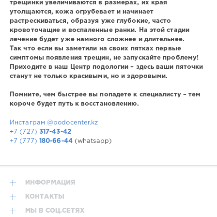
трещинки увеличиваются в размерах, их края
утолщаются, кожа огрубевает и начинает
растрескиваться, образуя уже глубокие, часто
кровоточащие и воспаленные ранки. На этой стадии
лечение будет уже намного сложнее и длительнее.
Так что если вы заметили на своих пятках первые
симптомы появления трещин, не запускайте проблему!
Приходите в наш Центр подологии – здесь ваши пяточки
станут не только красивыми, но и здоровыми.
Помните, чем быстрее вы попадете к специалисту – тем
короче будет путь к восстановлению.
Инстаграм @podocenter.kz
+7 (727)
317-43-42
+7 (777)
180-66-44
(whatsapp)
ИНФОРМАЦИЯ
КОНТАКТЫ
МЫ В СОЦ.СЕТЯХ